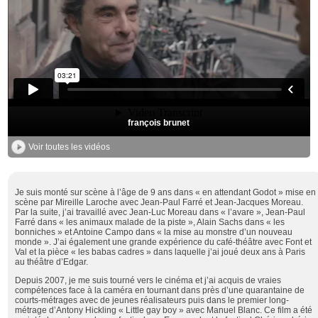
françois brunet
Voir toutes les vidéos
Je suis monté sur scène à l’âge de 9 ans dans « en attendant Godot » mise en
scène par Mireille Laroche avec Jean-Paul Farré et Jean-Jacques Moreau.
Par la suite, j’ai travaillé avec Jean-Luc Moreau dans « l’avare », Jean-Paul
Farré dans « les animaux malade de la piste », Alain Sachs dans « les
bonniches » et Antoine Campo dans « la mise au monstre d’un nouveau
monde ». J’ai également une grande expérience du café-théâtre avec Font et
Val et la pièce « les babas cadres » dans laquelle j’ai joué deux ans à Paris
au théâtre d’Edgar.
Depuis 2007, je me suis tourné vers le cinéma et j’ai acquis de vraies
compétences face à la caméra en tournant dans près d’une quarantaine de
courts-métrages avec de jeunes réalisateurs puis dans le premier long-
métrage d’Antony Hickling « Little gay boy » avec Manuel Blanc. Ce film a été